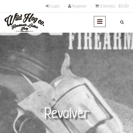
Skip to main content
Login
Register
0 item(s) - $0.00
Revolver