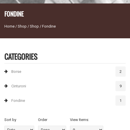
FONDINE
Home
/
Shop
/
Shop
/
Fondine
You are here
CATEGORIES
Borse
2
Cinturoni
9
Fondine
1
Sort by
Order
View Items: