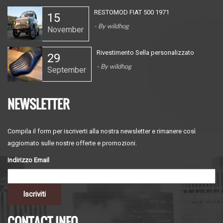
RESTOMOD FIAT 500 1971
15
fia00376_wilddog-
- By
wildhog
November
024.jpg
Rivestimento Sella personalizzato
29
20230210_095145.jpg
- By
wildhog
September
NEWSLETTER
Compila il form per iscriverti alla nostra newsletter e rimanere così
aggiornato sulle nostre offerte e promozioni.
Indirizzo Email
CONTACT INFO